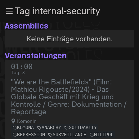
Zur Navigation
Tag internal-security
Zum Inhalt
Zum Footer
Assemblies
Keine Einträge vorhanden.
Veranstaltungen
01:00
Tag 3
"We are the Battlefields" (Film:
Mathieu Rigouste/2024) - Das
Globale Geschäft mit Krieg und
Kontrolle / Genre: Dokumentation /
Reportage
Komonin
KOMONA
ANARCHY
SOLIDARITY
REPRESSION
SURVEILLANCE
MILIPOL