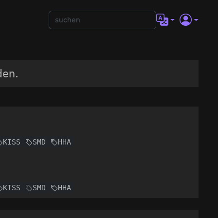
den.
KISS
SMD
HHA
KISS
SMD
HHA