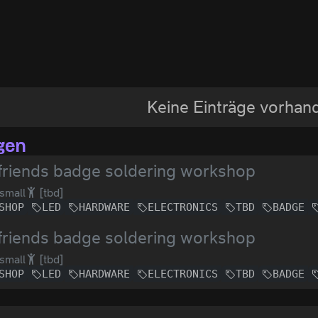
Keine Einträge vorhan
gen
friends badge soldering workshop
small
[tbd]
SHOP
LED
HARDWARE
ELECTRONICS
TBD
BADGE
friends badge soldering workshop
small
[tbd]
SHOP
LED
HARDWARE
ELECTRONICS
TBD
BADGE