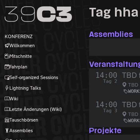
Zur Navigation
Tag hha
Zum Inhalt
Zum Footer
Assemblies
KONFERENZ
Willkommen
Mitschnitte
Veranstaltun
Fahrplan
14:00
TBD 
Self-organized Sessions
Tag 2
TBD 
Lightning Talks
WORK
Wiki
14:00
TBD 
Letzte Änderungen (Wiki)
Tag 3
TBD 
Tauschbörsen
WORK
Projekte
Assemblies