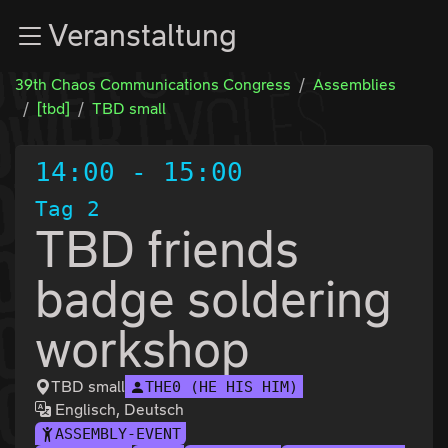
Zur Navigation
Veranstaltung
Zum Inhalt
Zum Footer
39th Chaos Communications Congress
Assemblies
[tbd]
TBD small
14:00
-
15:00
Tag 2
TBD friends
badge soldering
workshop
TBD small
THE0 (HE HIS HIM)
Englisch, Deutsch
ASSEMBLY-EVENT