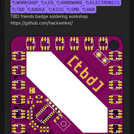
WORKSHOP
LED
HARDWARE
ELECTRONICS
TBD
BADGE
KISS
SMD
HHA
TBD friends badge soldering workshop
https://github.com/hackwinkel/