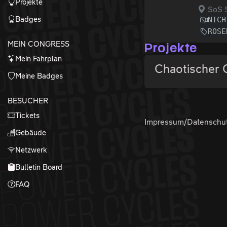
Projekte
SoS 
Badges
NICH
ROSE
MEIN CONGRESS
Projekte
Mein Fahrplan
Chaotischer 
Meine Badges
BESUCHER
Tickets
Impressum/Datenschu
Gebäude
Netzwerk
Bulletin Board
FAQ