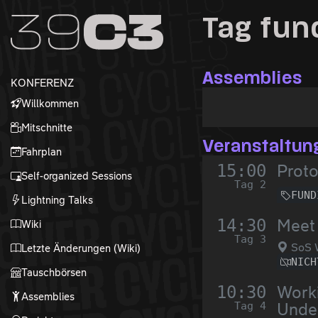
Zur Navigation
Tag fun
Zum Inhalt
Zum Footer
Assemblies
KONFERENZ
Willkommen
Mitschnitte
Veranstaltun
Fahrplan
15:00
Prot
Self-organized Sessions
Tag 2
FUND
Lightning Talks
14:30
Meet 
Wiki
Tag 3
SoS 
Letzte Änderungen (Wiki)
NICH
Tauschbörsen
10:30
Worki
Assemblies
Tag 4
Under