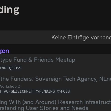
ding
Keine Einträge vorhan
gen
otype Fund & Friends Meetup
ING
FOSS
the Funders: Sovereign Tech Agency, NLn
Workshop D
T AUFGEZEICHNET
FUNDING
FOSS
ng With (and Around) Research Infrastructu
standing User Stories and Needs