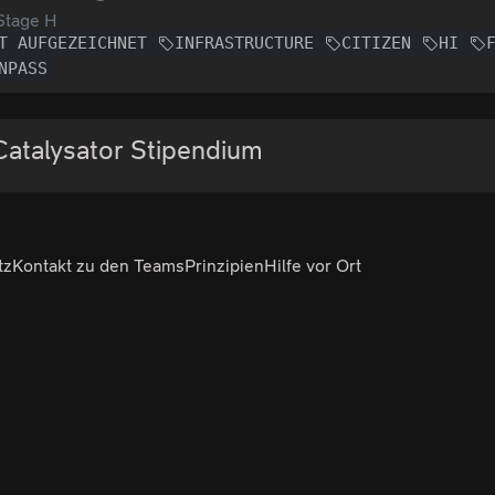
Stage H
T AUFGEZEICHNET
INFRASTRUCTURE
CITIZEN
HI
NPASS
Catalysator Stipendium
tz
Kontakt zu den Teams
Prinzipien
Hilfe vor Ort