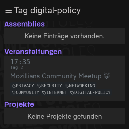
Zur Navigation
Tag digital-policy
Zum Inhalt
Zum Footer
Assemblies
Keine Einträge vorhanden.
Veranstaltungen
17:35
Tag 2
Mozillians Community Meetup 🦊
PRIVACY
SECURITY
NETWORKING
COMMUNITY
INTERNET
DIGITAL-POLICY
Projekte
Keine Projekte gefunden