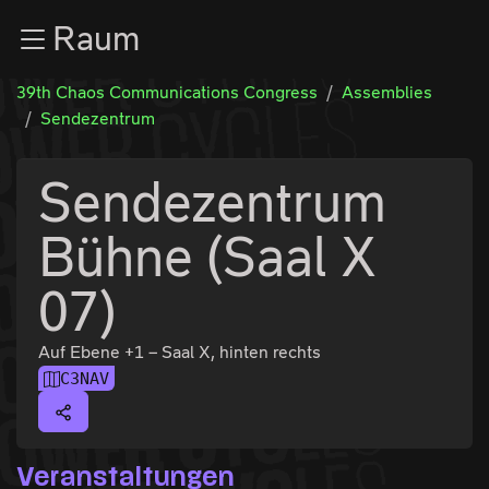
Zur Navigation
Raum
Zum Inhalt
Zum Footer
39th Chaos Communications Congress
Assemblies
Sendezentrum
Sendezentrum
Bühne (Saal X
07)
Auf Ebene +1 – Saal X, hinten rechts
C3NAV
Veranstaltungen