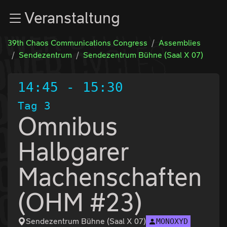
Zur Navigation
Veranstaltung
Zum Inhalt
Zum Footer
39th Chaos Communications Congress
Assemblies
Sendezentrum
Sendezentrum Bühne (Saal X 07)
14:45
-
15:30
Tag 3
Omnibus
Halbgarer
Machenschaften
(OHM #23)
Sendezentrum Bühne (Saal X 07)
MONOXYD