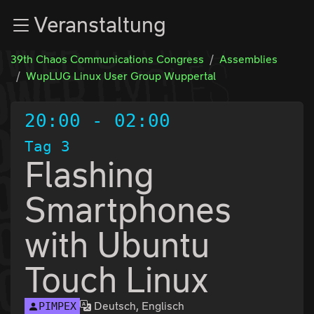
Zur Navigation
Veranstaltung
Zum Inhalt
Zum Footer
39th Chaos Communications Congress
Assemblies
WupLUG Linux User Group Wuppertal
20:00
-
02:00
Tag 3
Flashing
Smartphones
with Ubuntu
Touch Linux
Deutsch, Englisch
PIMPEX