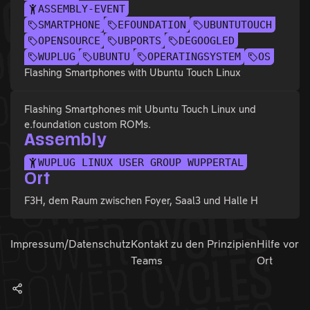
ASSEMBLY-EVENT
SMARTPHONE
EFOUNDATION
UBUNTUTOUCH
OPENSOURCE
UBPORTS
DEGOOGLED
WUPLUG
UBUNTU
OPERATINGSYSTEM
OS
Flashing Smartphones with Ubuntu Touch Linux
Flashing Smartphones mit Ubuntu Touch Linux und
e.foundation custom ROMs.
Assembly
WUPLUG LINUX USER GROUP WUPPERTAL
Ort
F3H, dem Raum zwischen Foyer, Saal3 und Halle H
Impressum/Datenschutz
Kontakt zu den
Prinzipien
Hilfe vor
Teams
Ort