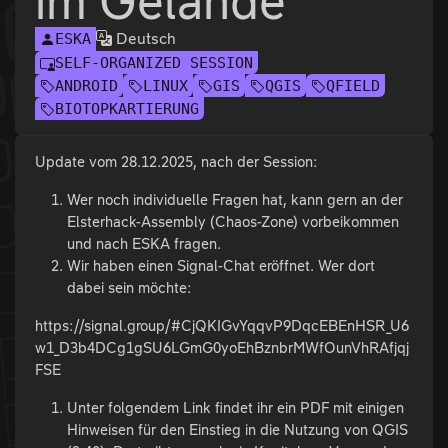
im Gelände
Deutsch
ESKA
SELF-ORGANIZED SESSION
ANDROID
LINUX
GIS
QGIS
QFIELD
BIOTOPKARTIERUNG
Update vom 28.12.2025, nach der Session:
Wer noch individuelle Fragen hat, kann gern an der
Elsterhack-Assembly (Chaos-Zone) vorbeikommen
und nach ESKA fragen.
Wir haben einen Signal-Chat eröffnet. Wer dort
dabei sein möchte:
https://signal.group/#CjQKIGvYqqvP9DqcEBEnHSR_U6
w1_D3b4DCg1gSU6LGmG0yoEhBznbrMWfOunVhRAfjqj
FSE
Unter folgendem Link findet ihr ein PDF mit einigen
Hinweisen für den Einstieg in die Nutzung von QGIS