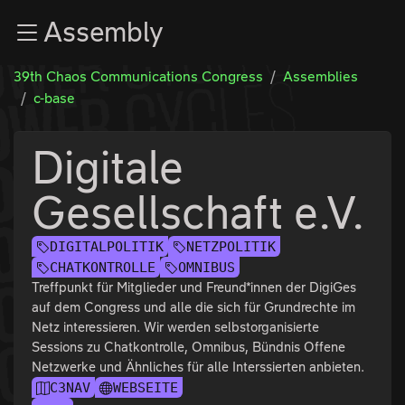
Zur Navigation
Assembly
Zum Inhalt
Zum Footer
39th Chaos Communications Congress
Assemblies
c-base
Digitale
Gesellschaft e.V.
DIGITALPOLITIK
NETZPOLITIK
CHATKONTROLLE
OMNIBUS
Treffpunkt für Mitglieder und Freund*innen der DigiGes
auf dem Congress und alle die sich für Grundrechte im
Netz interessieren. Wir werden selbstorganisierte
Sessions zu Chatkontrolle, Omnibus, Bündnis Offene
Netzwerke und Ähnliches für alle Interssierten anbieten.
C3NAV
WEBSEITE