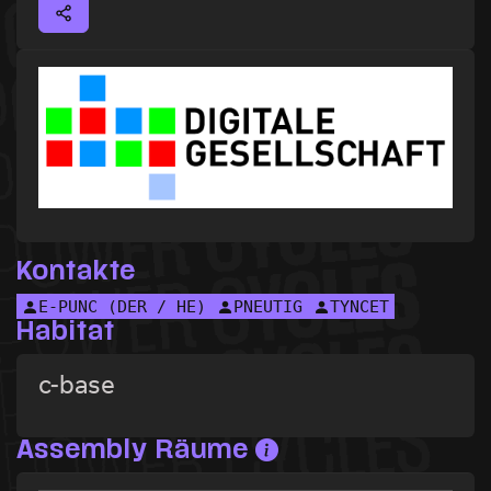
Kontakte
E-PUNC (DER / HE)
PNEUTIG
TYNCET
Habitat
c-base
Assembly Räume