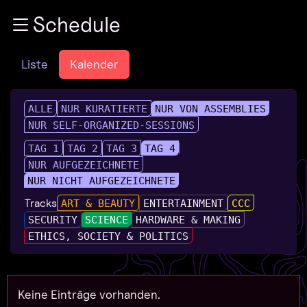
Zur Navigation
Schedule
Zum Inhalt
Zum Footer
Liste
Kalender
ALLE
NUR KURATIERTE
NUR VON ASSEMBLIES
NUR SELF-ORGANIZED-SESSIONS
TAG 1
TAG 2
TAG 3
TAG 4
NUR AUFGEZEICHNETE
NUR NICHT AUFGEZEICHNETE
Tracks
ART & BEAUTY
ENTERTAINMENT
CCC
SECURITY
SCIENCE
HARDWARE & MAKING
ETHICS, SOCIETY & POLITICS
Keine Einträge vorhanden.