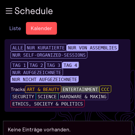
Zur Navigation
Schedule
Zum Inhalt
Zum Footer
Liste
Kalender
ALLE
NUR KURATIERTE
NUR VON ASSEMBLIES
NUR SELF-ORGANIZED-SESSIONS
TAG 1
TAG 2
TAG 3
TAG 4
NUR AUFGEZEICHNETE
NUR NICHT AUFGEZEICHNETE
Tracks
ART & BEAUTY
ENTERTAINMENT
CCC
SECURITY
SCIENCE
HARDWARE & MAKING
ETHICS, SOCIETY & POLITICS
Keine Einträge vorhanden.