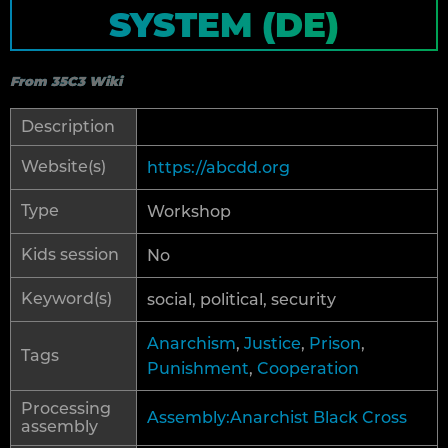
SYSTEM (DE)
From 35C3 Wiki
Description
Website(s)
https://abcdd.org
Type
Workshop
Kids session
No
Keyword(s)
social, political, security
Anarchism
,
Justice
,
Prison
,
Tags
Punishment
,
Cooperation
Processing
Assembly:Anarchist Black Cross
assembly