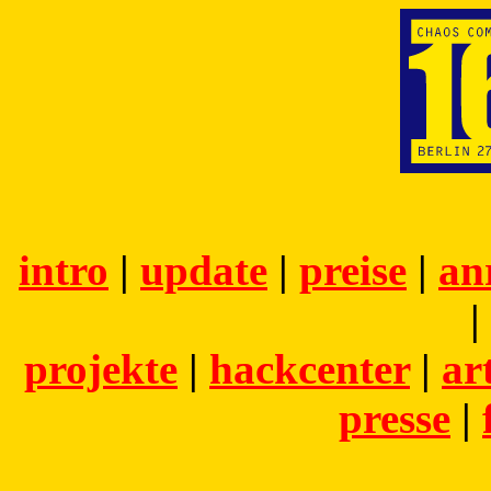
intro
|
update
|
preise
|
an
|
projekte
|
hackcenter
|
ar
presse
|