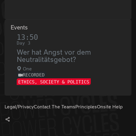
Events
13:50
Day 3
Wer hat Angst vor dem
Neutralitätsgebot?
One
RECORDED
ETHICS, SOCIETY & POLITICS
Legal/Privacy
Contact The Teams
Principles
Onsite Help