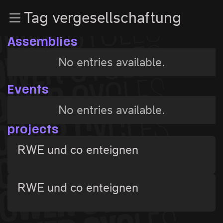
Zur Navigation
Tag vergesellschaftung
Zum Inhalt
Zum Footer
Assemblies
No entries available.
Events
No entries available.
projects
RWE und co enteignen
RWE und co enteignen