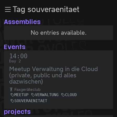
Zur Navigation
Tag souveraenitaet
Zum Inhalt
Zum Footer
Assemblies
No entries available.
Events
14:00
Day 2
Meetup Verwaltung in die Cloud
(private, public und alles
dazwischen)
Faxgeräteclub
MEETUP
VERWALTUNG
CLOUD
SOUVERAENITAET
projects