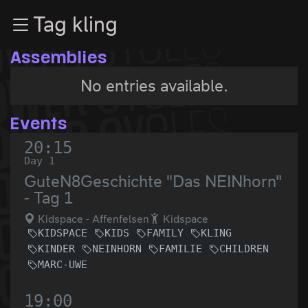
Zur Navigation
Tag kling
Zum Inhalt
Zum Footer
Assemblies
No entries available.
Events
20:15
Day 1
GuteN8Geschichte "Das NEINhorn"
- Tag 1
Kidspace - Affenfelsen
Kidspace
KIDSPACE
KIDS
FAMILY
KLING
KINDER
NEINHORN
FAMILIE
CHILDREN
MARC-UWE
19:00