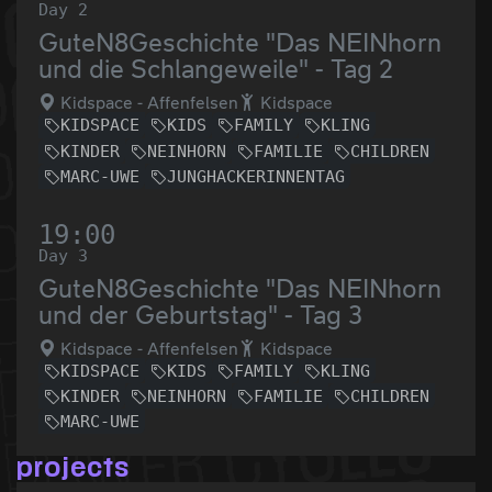
Day 2
GuteN8Geschichte "Das NEINhorn
und die Schlangeweile" - Tag 2
Kidspace - Affenfelsen
Kidspace
KIDSPACE
KIDS
FAMILY
KLING
KINDER
NEINHORN
FAMILIE
CHILDREN
MARC-UWE
JUNGHACKERINNENTAG
19:00
Day 3
GuteN8Geschichte "Das NEINhorn
und der Geburtstag" - Tag 3
Kidspace - Affenfelsen
Kidspace
KIDSPACE
KIDS
FAMILY
KLING
KINDER
NEINHORN
FAMILIE
CHILDREN
MARC-UWE
projects