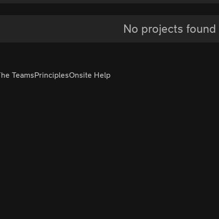
No projects found
The Teams
Principles
Onsite Help