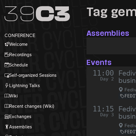
Zur Navigation
Tag ge
Zum Inhalt
Zum Footer
Assemblies
CONFERENCE
Welcome
Recordings
Events
Schedule
11:00
Fediv
Self-organized Sessions
Day 2
busin
Lightning Talks
Fediv
Wiki
FEDI
Recent changes (Wiki)
11:15
Fediv
Day 3
busin
Exchanges
Fediv
Assemblies
FEDI