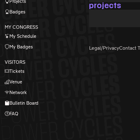
Projects
projects
Badges
MY CONGRESS
My Schedule
My Badges
Legal/Privacy
Contact 
VISITORS
Tickets
Venue
Network
Bulletin Board
FAQ