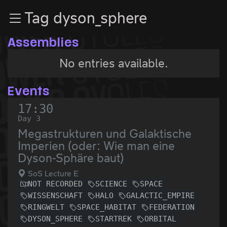
Zur Navigation
Tag dyson_sphere
Zum Inhalt
Zum Footer
Assemblies
No entries available.
Events
17:30
Day 3
Megastrukturen und Galaktische
Imperien (oder: Wie man eine
Dyson-Sphäre baut)
SoS Lecture E
NOT RECORDED
SCIENCE
SPACE
WISSENSCHAFT
HALO
GALACTIC_EMPIRE
RINGWELT
SPACE_HABITAT
FEDERATION
DYSON_SPHERE
STARTREK
ORBITAL