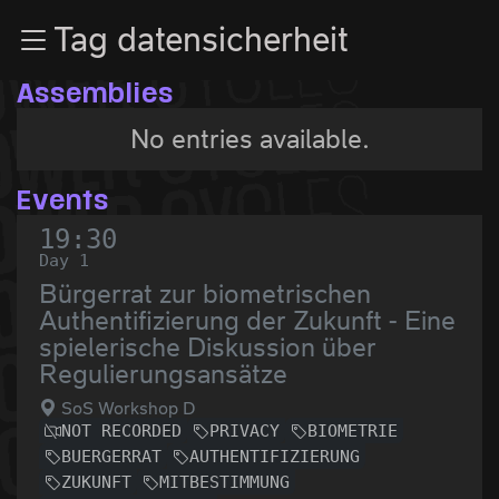
Zur Navigation
Tag datensicherheit
Zum Inhalt
Zum Footer
Assemblies
No entries available.
Events
19:30
Day 1
Bürgerrat zur biometrischen
Authentifizierung der Zukunft - Eine
spielerische Diskussion über
Regulierungsansätze
SoS Workshop D
NOT RECORDED
PRIVACY
BIOMETRIE
BUERGERRAT
AUTHENTIFIZIERUNG
ZUKUNFT
MITBESTIMMUNG