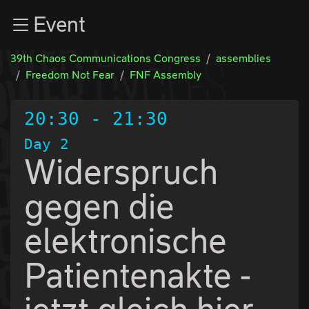
Zur Navigation
Event
Zum Inhalt
Zum Footer
39th Chaos Communications Congress
assemblies
Freedom Not Fear
FNF Assembly
20:30
-
21:30
Day 2
Widerspruch
gegen die
elektronische
Patientenakte -