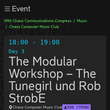
Zur Navigation
Event
Zum Inhalt
Zum Footer
39th Chaos Communications Congress
Music
Chaos Computer Music Club
18:00
-
19:00
Day 3
The Modular
Workshop – The
Tunegirl und Rob
StrobE
Chaos Computer Music Club
ROB STROBE