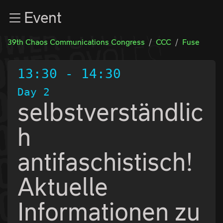
Zur Navigation
Event
Zum Inhalt
Zum Footer
39th Chaos Communications Congress
CCC
Fuse
13:30
-
14:30
Day 2
selbstverständlic
h
antifaschistisch!
Aktuelle
Informationen zu