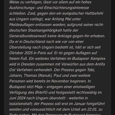
Weise zu verfolgen, lässt vor allem auf ein hohes
Ausforschungs- und Einschüchterungsinteresse
schließen. Zaid, gegen den ein europäischer Haftbefehl
aus Ungarn vorliegt, war Anfang Mai unter
Meldeauflagen entlassen worden; aufgrund seiner nicht-
deutschen Staatsangehörigkeit hatte der
Generalbundesanwalt keine Anklage gegen ihn erhoben.
Da er in Deutschland nach wie vor von einer
Überstellung nach Ungarn bedroht ist, hält er sich seit
Oktober 2025 in Paris auf. Er ist gegen Auflagen auf
freiem Fuß. Ein weiteres Verfahren im Budapest- Komplex
wird in Dresden zusammen mit Vorwürfen aus dem Antifa
Ost Verfahren verhandelt. Der Prozess gegen Tobi,
Johann, Thomas (Nanuk), Paul und zwei weitere
Personen wird bereits im November beginnen. In
Budapest sitzt Maja – entgegen einer einstweiligen
Verfügung des BVerfG und festgestellt rechtswidrig im
Juni 2024 nach Ungarn überstellt - weiterhin in
Isolationshaft; der Prozess soll erst im Januar fortgeführt
werden und voraussichtlich mit dem Urteil am 22.01. zu
Ende gehen. Mit den Prozessen im Budapest-Komplex