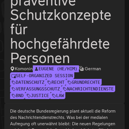
präventive
Schutzkonzepte
für
hochgefährdete
Personen
Komonin
German
EUGENE (HE/HIM)
SELF-ORGANIZED SESSION
DATENSCHUTZ
RECHT
GRUNDRECHTE
VERFASSUNGSSCHUTZ
NACHRICHTENDIENSTE
BND
JUSTICE
LAW
Die deutsche Bundesregierung plant aktuell die Reform
des Nachrichtendienstrechts. Was bei der medialen
Aufregung oft unerwähnt bleibt: Die neuen Regelungen