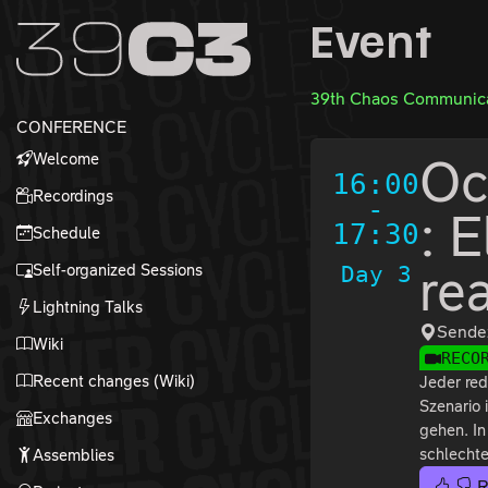
Zur Navigation
Event
Zum Inhalt
Zum Footer
39th Chaos Communica
CONFERENCE
Welcome
Oc
16:00
Recordings
-
: 
17:30
Schedule
Self-organized Sessions
Day 3
re
Lightning Talks
Sende
Wiki
RECO
Recent changes (Wiki)
Jeder red
Szenario 
Exchanges
gehen. In
schlecht
Assemblies
R