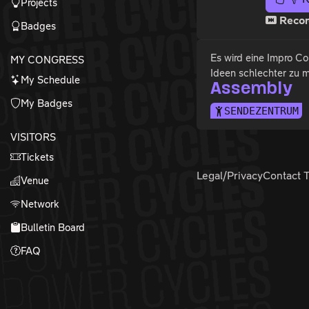
Projects
Recor
Badges
Es wird eine Impro C
MY CONGRESS
Ideen schlechter zu 
My Schedule
Assembly
My Badges
SENDEZENTRUM
VISITORS
Tickets
Legal/Privacy
Contact 
Venue
Network
Bulletin Board
FAQ