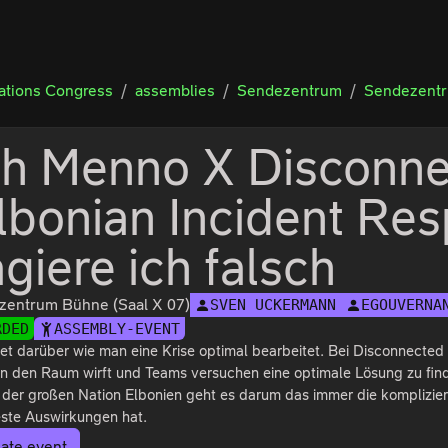
tions Congress
assemblies
Sendezentrum
Sendezentr
h Menno X Disconne
Elbonian Incident Re
agiere ich falsch
zentrum Bühne (Saal X 07)
SVEN UCKERMANN
EGOUVERNA
RDED
ASSEMBLY-EVENT
et darüber wie man eine Krise optimal bearbeitet. Bei Disconnecte
in den Raum wirft und Teams versuchen eine optimale Lösung zu fi
 der großen Nation Elbonien geht es darum das immer die komplizierte
este Auswirkungen hat.
ate event