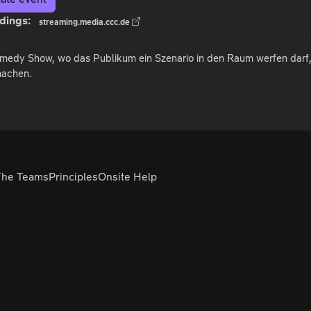
dings:
streaming.media.ccc.de
omedy Show, wo das Publikum ein Szenario in den Raum werfen darf,
machen.
The Teams
Principles
Onsite Help