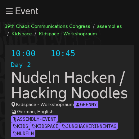
Zur Navigation
Event
Zum Inhalt
Zum Footer
39th Chaos Communications Congress
assemblies
Kidspace
Kidspace - Workshopraum
10:00
-
10:45
Day 2
Nudeln Hacken /
Hacking Noodles
Kidspace - Workshopraum
GHENNY
German, English
ASSEMBLY-EVENT
KIDS
KIDSPACE
JUNGHACKERINNENTAG
NUDELN