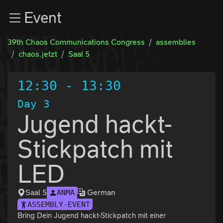
Zur Navigation
Event
Zum Inhalt
Zum Footer
39th Chaos Communications Congress
assemblies
chaos.jetzt
Saal 5
12:30
-
13:30
Day 3
Jugend hackt-
Stickpatch mit
LED
Saal 5
German
ANMA
ASSEMBLY-EVENT
Bring Dein Jugend hackt-Stickpatch mit einer