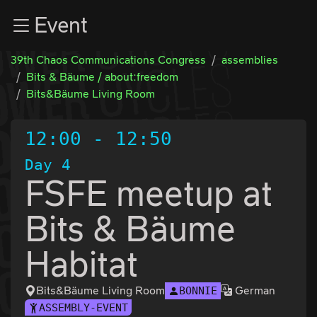
Zur Navigation
Event
Zum Inhalt
Zum Footer
39th Chaos Communications Congress
assemblies
Bits & Bäume / about:freedom
Bits&Bäume Living Room
12:00
-
12:50
Day 4
FSFE meetup at
Bits & Bäume
Habitat
Bits&Bäume Living Room
German
BONNIE
ASSEMBLY-EVENT