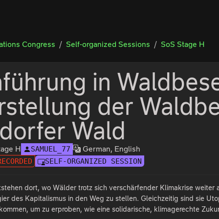
tions Congress
Self-organized Sessions
SoS Stage H
nführung in Waldbes
rstellung der Waldb
tdorfer Wald
tage H
German, English
SAMUEL_77
RECORDED
SELF-ORGANIZED SESSION
ehen dort, wo Wälder trotz sich verschärfender Klimakrise weiter a
gier des Kapitalismus in den Weg zu stellen. Gleichzeitig sind sie
mmen, um zu erproben, wie eine solidarische, klimagerechte Zuku