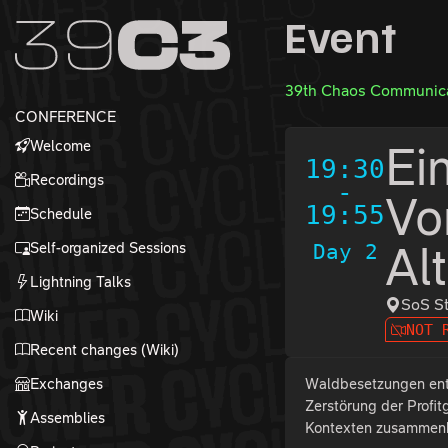
Zur Navigation
Event
Zum Inhalt
Zum Footer
39th Chaos Communica
CONFERENCE
Welcome
Ei
19:30
Recordings
-
Vo
19:55
Schedule
Self-organized Sessions
Day 2
Al
Lightning Talks
SoS S
Wiki
NOT 
Recent changes (Wiki)
Exchanges
Waldbesetzungen entst
Zerstörung der Profit
Assemblies
Kontexten zusammenko