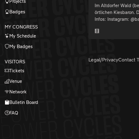
Projects
Im Altdorfer Wald (b
Badges
örtlichen Kiesbaron.
Infos: Instagram: @b
MY CONGRESS
🧮
My Schedule
My Badges
Legal/Privacy
Contact 
VISITORS
Tickets
Venue
Network
Bulletin Board
FAQ