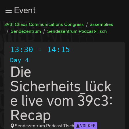
Zur Navigation
Event
Zum Inhalt
Zum Footer
39th Chaos Communications Congress
assemblies
Sendezentrum
Sendezentrum Podcast-Tisch
13:30
-
14:15
Day 4
Die
Sicherheits_lück
e live vom 39c3:
Recap
Sendezentrum Podcast-Tisch
VOLKER