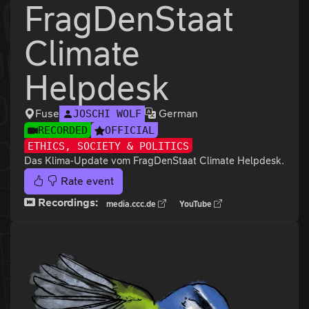
FragDenStaat
Climate
Helpdesk
Fuse
German
JOSCHI WOLF
RECORDED
OFFICIAL
ETHICS, SOCIETY & POLITICS
Das Klima-Update vom FragDenStaat Climate Helpdesk.
Rate event
Recordings:
media.ccc.de
YouTube