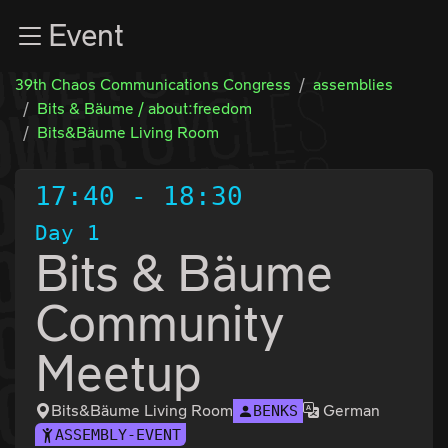
Zur Navigation
Event
Zum Inhalt
Zum Footer
39th Chaos Communications Congress
assemblies
Bits & Bäume / about:freedom
Bits&Bäume Living Room
17:40
-
18:30
Day 1
Bits & Bäume
Community
Meetup
Bits&Bäume Living Room
German
BENKS
ASSEMBLY-EVENT