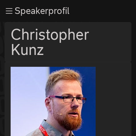
Zur Navigation
Speakerprofil
Zum Inhalt
Zum Footer
Christopher
Kunz