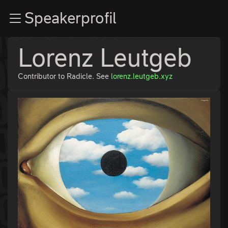
Zur Navigation
Speakerprofil
Zum Inhalt
Zum Footer
Lorenz Leutgeb
Contributor to Radicle. See
lorenz.leutgeb.xyz