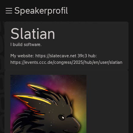
Zur Navigation
Speakerprofil
Zum Inhalt
Zum Footer
Slatian
I build software.
My website: https://slatecave.net 39c3 hub:
https://events.ccc.de/congress/2025/hub/en/user/slatian