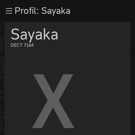
Zur Navigation
Profil: Sayaka
Zum Inhalt
Zum Footer
Sayaka
DECT 7164