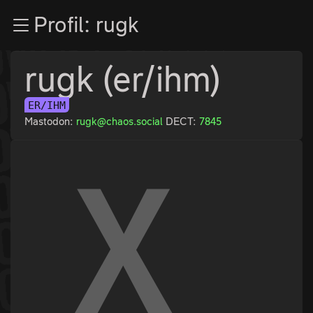
Zur Navigation
Profil: rugk
Zum Inhalt
Zum Footer
rugk (er/ihm)
ER/IHM
Mastodon:
rugk@chaos.social
DECT:
7845