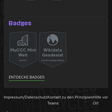
Badges
MuCCC Mini
Wikidata
Welt
Geodesist
muCCC
Free Knowledge Habitat
ENTDECKE BADGES
Impressum/Datenschutz
Kontakt zu den
Prinzipien
Hilfe vor
Teams
Ort