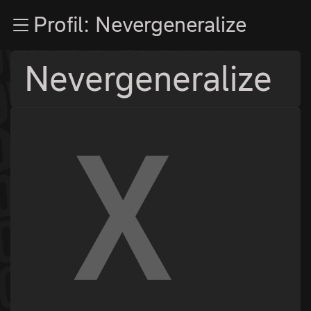
Zur Navigation
Profil: Nevergeneralize
Zum Inhalt
Zum Footer
Nevergeneralize