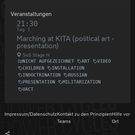
Veranstaltungen
21:30
Tag 1
Marching at KITA (political art -
presentation)
SoS Stage H
NICHT AUFGEZEICHNET
ART
VIDEO
CHILDREN
INSTALLATION
INDOCTRINATION
RUSSIAN
PRESENTATION
MILITARIZATION
UACT
Impressum/Datenschutz
Kontakt zu den
Prinzipien
Hilfe vor
Teams
Ort