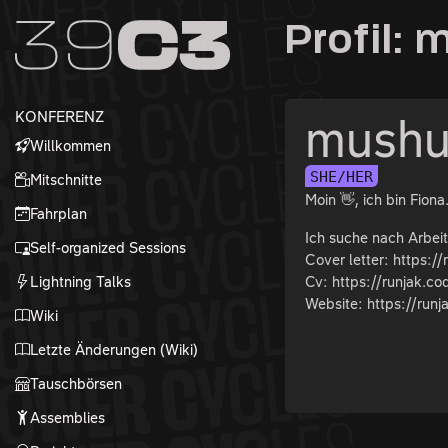
Zur Navigation
Profil:
Zum Inhalt
Zum Footer
KONFERENZ
mushu 
Willkommen
SHE/HER
Mitschnitte
Moin 👋, ich bin Fio
Fahrplan
Ich suche nach Arbeit
Self-organized Sessions
Cover letter: https:/
Lightning Talks
Cv: https://runjak.co
Website: https://runj
Wiki
Letzte Änderungen (Wiki)
Tauschbörsen
Assemblies