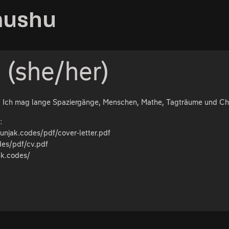
 mushu
(she/her)
na. Ich mag lange Spaziergänge, Menschen, Mathe, Tagträume und Ch
:
/runjak.codes/pdf/cover-letter.pdf
des/pdf/cv.pdf
ak.codes/