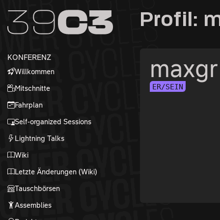
Zur Navigation
Profil: 
Zum Inhalt
Zum Footer
KONFERENZ
maxgr 
Willkommen
ER/SEIN
Mitschnitte
Fahrplan
Self-organized Sessions
Lightning Talks
Wiki
Letzte Änderungen (Wiki)
Tauschbörsen
Assemblies