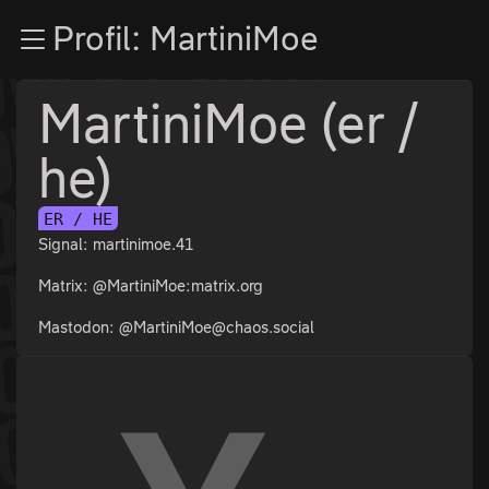
Zur Navigation
Profil: MartiniMoe
Zum Inhalt
Zum Footer
MartiniMoe (er /
he)
ER / HE
Signal: martinimoe.41
Matrix: @MartiniMoe:matrix.org
Mastodon: @MartiniMoe@chaos.social