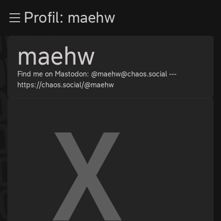
Zur Navigation
Profil: maehw
Zum Inhalt
Zum Footer
maehw
Find me on Mastodon: @maehw@chaos.social ---
https://chaos.social/@maehw