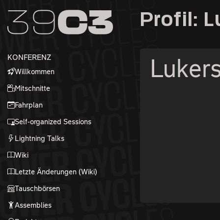
Zur Navigation
Profil: 
Zum Inhalt
Zum Footer
KONFERENZ
Luker
Willkommen
Mitschnitte
Fahrplan
Self-organized Sessions
Lightning Talks
Wiki
Letzte Änderungen (Wiki)
Tauschbörsen
Assemblies