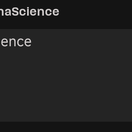
linaScience
ience