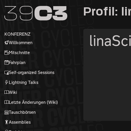
Zur Navigation
Profil: 
Zum Inhalt
Zum Footer
KONFERENZ
linaSc
Willkommen
Mitschnitte
Fahrplan
Self-organized Sessions
Lightning Talks
Wiki
Letzte Änderungen (Wiki)
Tauschbörsen
Assemblies