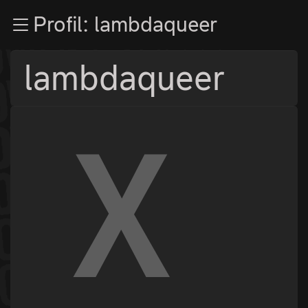
Zur Navigation
Profil: lambdaqueer
Zum Inhalt
Zum Footer
lambdaqueer