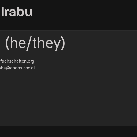
iirabu
u (he/they)
:fachschaften.org
abu@chaos.social