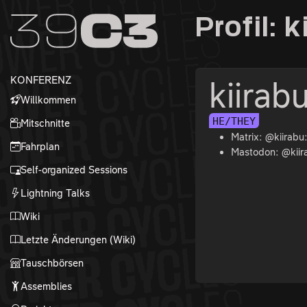
Zur Navigation
Profil: k
Zum Inhalt
Zum Footer
KONFERENZ
kiirab
Willkommen
HE/THEY
Mitschnitte
Matrix: @kiirabu
Fahrplan
Mastodon: @kiir
Self-organized Sessions
Lightning Talks
Wiki
Letzte Änderungen (Wiki)
Tauschbörsen
Assemblies