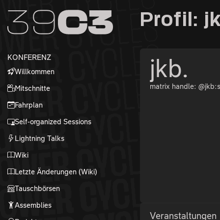
Zur Navigation
Profil: j
Zum Inhalt
Zum Footer
KONFERENZ
jkb.
Willkommen
matrix handle: @jkb:s
Mitschnitte
Fahrplan
Self-organized Sessions
Lightning Talks
Wiki
Letzte Änderungen (Wiki)
Tauschbörsen
Assemblies
Veranstaltungen