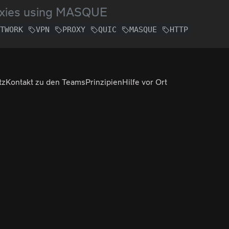
xies using MASQUE
ETWORK
VPN
PROXY
QUIC
MASQUE
HTTP
tz
Kontakt zu den Teams
Prinzipien
Hilfe vor Ort