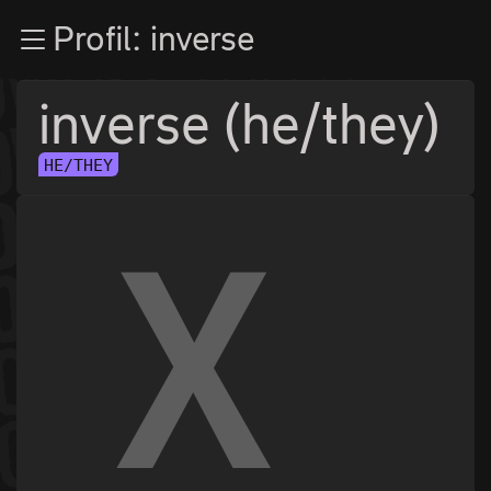
Zur Navigation
Profil: inverse
Zum Inhalt
Zum Footer
inverse (he/they)
HE/THEY