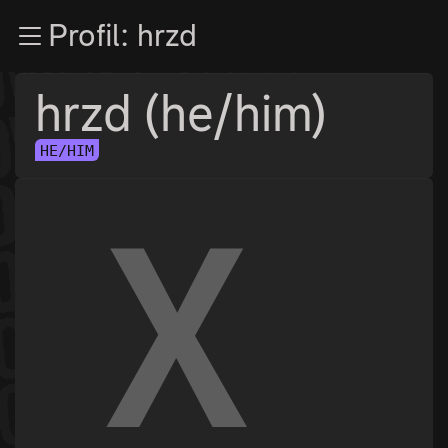
Zur Navigation
Profil: hrzd
Zum Inhalt
Zum Footer
hrzd (he/him)
HE/HIM